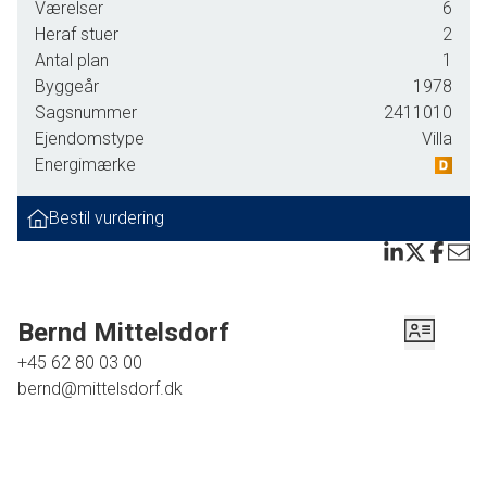
konsekvent anvendelse af gennemført
Værelser
6
ægte og gedigne materialer bl.a.
Heraf stuer
2
Antal plan
1
fuldmurede indervægge og facader,
Byggeår
1978
skiffergulv overalt, panoramaudsigt fra
Sagsnummer
2411010
alle primære opholds/soverum, for
Ejendomstype
Villa
køber som ønsker ejendom med min. af
Energimærke
vedligehold,
Bestil vurdering
Funktionel indretning uden
unødvendige gangarealer med:
Entre til Forældreafdeling med
Bernd Mittelsdorf
2 rummelige værelser
+45 62 80 03 00
bernd@mittelsdorf.dk
Gæstebadeværelse
Walk-inn closet