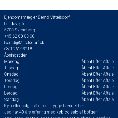
En ejendom for køber som ønsker
Ejendomsmægler Bernd Mittelsdorf
kvalitet, min. af vedligehold,
Lundevej 6
5700
Svendborg
optimal udsigt, beliggende for enden af
+45 62 80 03 00
roligt lukket vænge, for køber som
Bernd@Mittelsdorf.dk
ønsker at bo først på øen med
CVR
26193218
gåafstand til:
Åbningstider
Mandag
Åbent Efter Aftale
Indkøb, skole, fritidsfaciliteter etc.
Tirsdag
Åbent Efter Aftale
Onsdag
Åbent Efter Aftale
Torsdag
Åbent Efter Aftale
Fredag
Åbent Efter Aftale
Lørdag
Åbent Efter Aftale
Søndag
Åbent Efter Aftale
Køb eller salg - så er du i trygge hænder her
Jeg har 40 års erfaring med køb og salg af boliger i