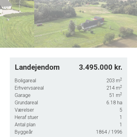
6
7
8
9
Landejendom
3.495.000 kr.
2
Boligareal
203
m
2
Erhvervsareal
214
m
2
Garage
51
m
Grundareal
6.18
ha
Værelser
5
Heraf stuer
1
Antal plan
1
Byggeår
1864
/ 1996