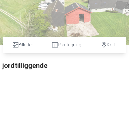
Billeder
Plantegning
Kort
jordtilliggende
acader og interiør i
land, med natur- og
ring.
t.
 ladebygning.
mært klinkegulve med gulvvarme.