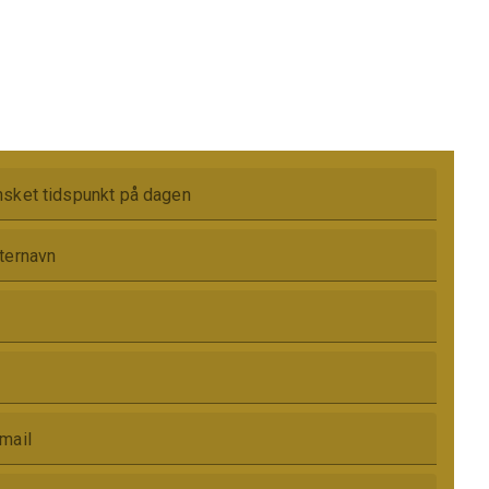
sket tidspunkt på dagen
ternavn
mail