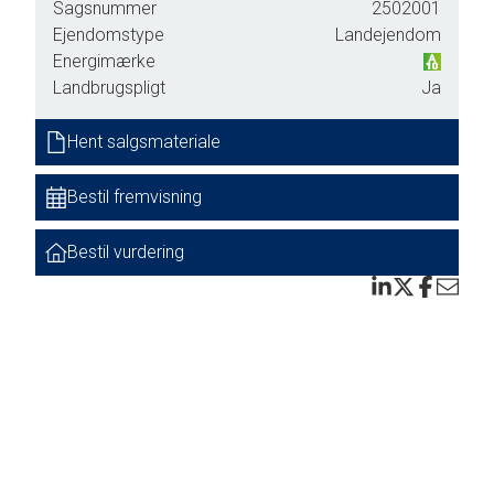
Sagsnummer
2502001
Ejendomstype
Landejendom
Energimærke
Landbrugspligt
Ja
Hent salgsmateriale
Bestil fremvisning
Bestil vurdering