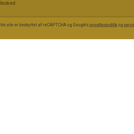
Besked
tte site er beskyttet af reCAPTCHA og Google’s
privatlivspolitik
og
servi