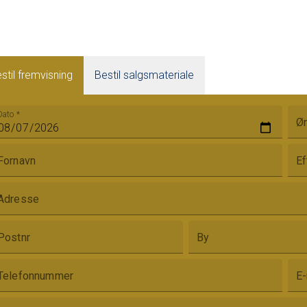
stil fremvisning
Bestil salgsmateriale
Dato
*
Øn
Fornavn
Ef
Adresse
Postnr
By
Telefonnummer
E-