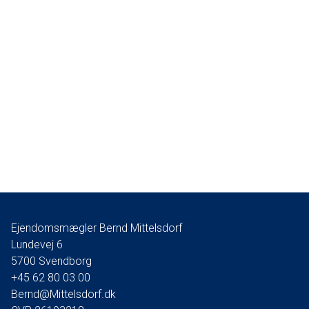
Ejendomsmægler Bernd Mittelsdorf
Lundevej 6
5700
Svendborg
+45 62 80 03 00
Bernd@Mittelsdorf.dk