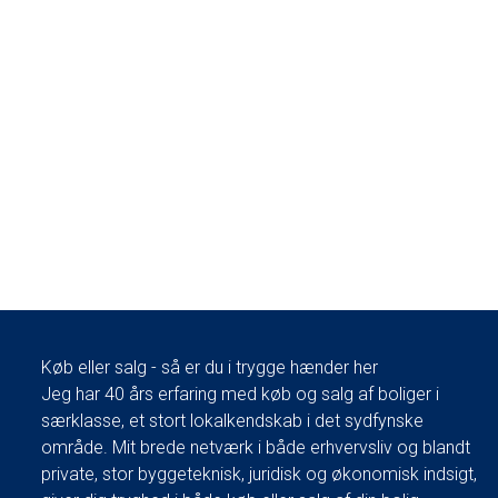
Køb eller salg - så er du i trygge hænder her
Jeg har 40 års erfaring med køb og salg af boliger i
særklasse, et stort lokalkendskab i det sydfynske
område. Mit brede netværk i både erhvervsliv og blandt
private, stor byggeteknisk, juridisk og økonomisk indsigt,