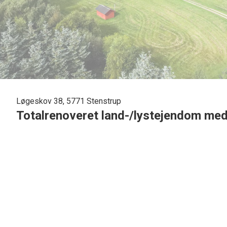
Løgeskov 38, 5771 Stenstrup
Totalrenoveret land-/lystejendom med 
Ugenert beliggende for enden af lukket vænge, renoverede f
indflytningsklar stand. Uudnyttet 1. sal. Omgivet af 11 tdr. 
skovarealer med vildtbestand og gode jagtmuligheder omk
Jordarealerne er pt. bortforpagtet med fornuftig lejeindtæg
Staldbygning med 6 hestebokse, separat nyere fritliggende
Dobbelt garage, nyt varmepumpeanlæg med jordvarme, pri
Renoveret indretning bestående af:
Entré med adgang til