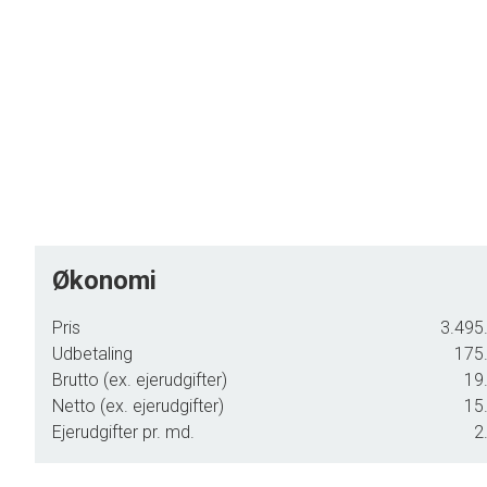
Økonomi
Pris
3.495.
Udbetaling
175.
Brutto (ex. ejerudgifter)
19.
Netto (ex. ejerudgifter)
15.
Ejerudgifter pr. md.
2