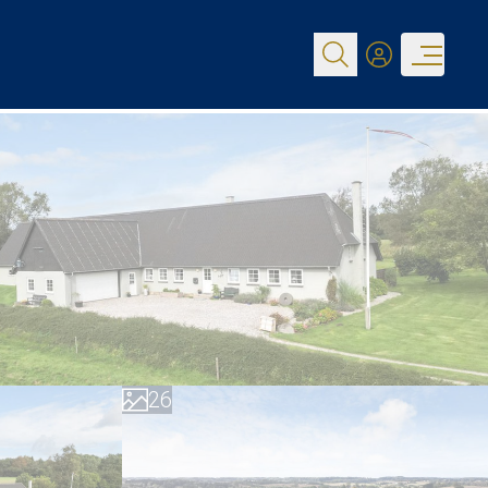
0
1
2
3
0
4
1
5
2
6
3
7
4
8
5
9