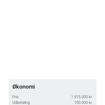
Indkørsel med dobbelt muret carport samt
værksted/depotrum
En villa for køber, der ønsker velholdt og indflytningsklar
bolig med mulighed for individuel indretning i rolige, centrale
omgivelser.
Økonomi
Pris
1.975.000 kr.
Udbetaling
100.000 kr.