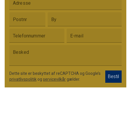
Adresse
Postnr
By
Telefonnummer
E-mail
Besked
Dette site er beskyttet af reCAPTCHA og Google’s
Bestil
privatlivspolitik
og
servicevilkår
gælder.