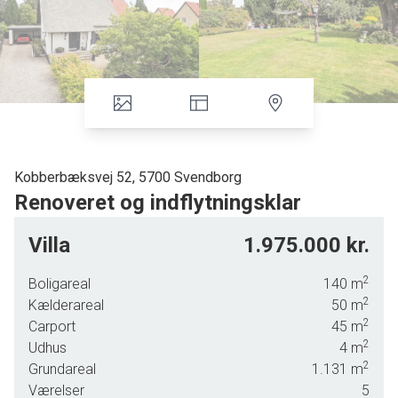
Kobberbæksvej 52, 5700 Svendborg
Renoveret og indflytningsklar
Centralt beliggende nær indkøb, skole, etc.
Villa
1.975.000 kr.
Lukket grund med velanlagt haveanlæg.
2
Boligareal
140
m
Regulær, lysfyldt indretning med klinkegulve og gulvvarme,
2
Kælderareal
50
m
opvarmet med varmepumpe, listebeklædte lofter, primært
2
Carport
45
m
tæppebelagte plankegulve etc.
2
Udhus
4
m
2
Grundareal
1.131
m
Entré med opgang til 1. sal
Værelser
5