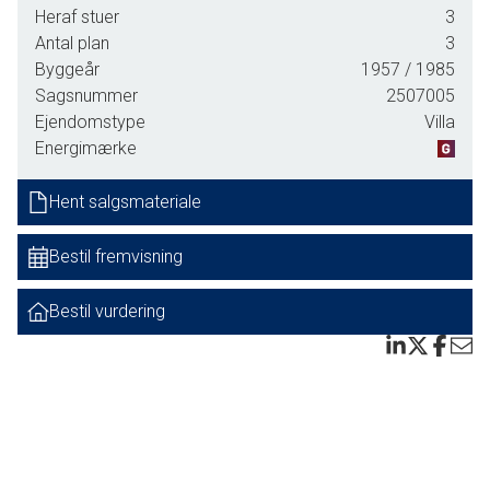
Badeværelse med gulvvarme
Heraf stuer
3
Antal plan
3
Garderoberum
Byggeår
1957
/ 1985
Sagsnummer
2507005
Køkkenmed spiseplads
Ejendomstype
Villa
Opholdsstue med nedgang til:
Energimærke
regulær lysfyldt havestue med klinkegulv, gulvvarme, og
Hent salgsmateriale
brændeovn samt udgang til meget velanlagt lukket
haveanlæg.
Bestil fremvisning
Underetage med:
Bestil vurdering
Bryggers og bruseafd.
Depot/viktualierum
Stort disponibelt depotrum
1 sal med soveværelse samt værelse